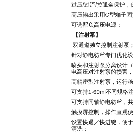
过压
/
过流
/
拉弧全保护，
高压输出采用
O
型端子固
可选配负高压电源；
【注射泵】
双通道独立控制注射泵
针对静电纺丝专门优化
喷头和注射泵分离设计
电高压对注射泵的损害
高精密型注射泵，运行
可支持
1-60ml
不同规格
可支持同轴静电纺丝，
触摸屏控制，操作直观
设置快退／快进键，便
清洗；