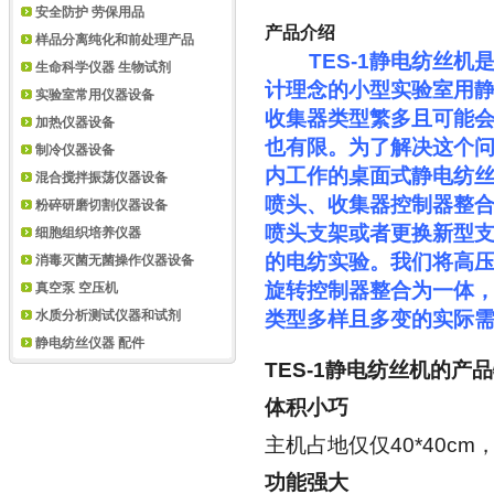
安全防护 劳保用品
产品介绍
样品分离纯化和前处理产品
TES-1
静电纺丝机
生命科学仪器 生物试剂
计理念的小型实验室用
实验室常用仪器设备
收集器类型繁多且可能
加热仪器设备
也有限。为了解决这个
制冷仪器设备
内工作的桌面式静电纺
混合搅拌振荡仪器设备
喷头、收集器控制器整
粉碎研磨切割仪器设备
喷头支架或者更换新型
细胞组织培养仪器
的电纺实验。我们将高
消毒灭菌无菌操作仪器设备
旋转控制器整合为一体
真空泵 空压机
类型多样且多变的实际
水质分析测试仪器和试剂
静电纺丝仪器 配件
TES-1
静电纺丝机的产品
体积小巧
主机占地仅仅
40*40cm
功能强大