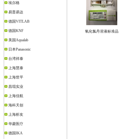
埃尔格
易普易达
德国VITLAB
德国KNF
氧化氯丹溶液标准品
美国Aqualab
日本Panasonic
台湾祥泰
上海慧泰
上海世平
昌琨实业
上海佳航
海科天创
上海析友
华菱医疗
德国IKA