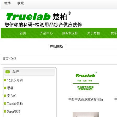
微博
收藏
首页
产品中心
服务和支持
关于楚柏
联系
产品搜索:
首页>
Dr.E
品牌
北京永光明
思凝
安东帕
甲醇中克百威溶液标准品
Truelab楚柏
Seper赛珀