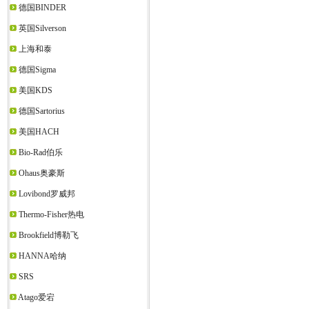
德国BINDER
英国Silverson
上海和泰
德国Sigma
美国KDS
德国Sartorius
美国HACH
Bio-Rad伯乐
Ohaus奥豪斯
Lovibond罗威邦
Thermo-Fisher热电
Brookfield博勒飞
HANNA哈纳
SRS
Atago爱宕