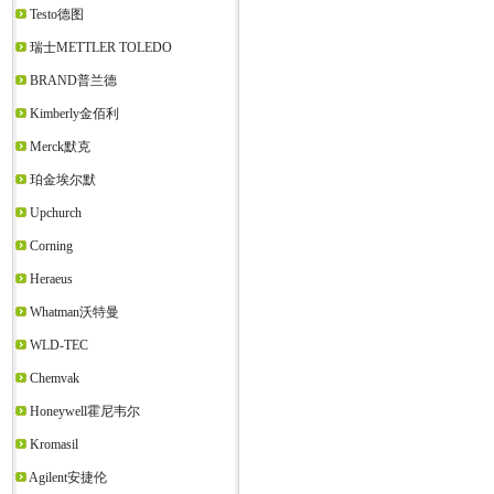
Testo德图
瑞士METTLER TOLEDO
BRAND普兰德
Kimberly金佰利
Merck默克
珀金埃尔默
Upchurch
Corning
Heraeus
Whatman沃特曼
WLD-TEC
Chemvak
Honeywell霍尼韦尔
Kromasil
Agilent安捷伦