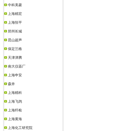
中科美菱
上海精宏
上海恒平
郑州长城
昆山超声
保定兰格
天津津腾
南大仪器厂
上海申安
森井
上海精科
上海飞鸽
上海纤检
上海黄海
上海化工研究院